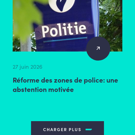
27 juin 2026
Réforme des zones de police: une
abstention motivée
CHARGER PLUS