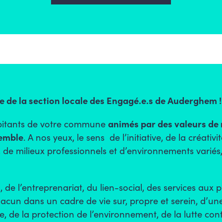
e de la section locale des
Engagé.e.s
de Auderghem !
itants de votre commune
animés par des
valeurs
de 
semble
. A nos yeux, le sens
de l’initiative, de la créativ
, de milieux professionnels et d’environnements varié
n
, de l’entreprenariat, du
lien-social
, des
services aux 
hacun
dans un
cadre de vie sur, propre et serein
, d’un
e, de la
protection de l’environnement
, de la
lutte con