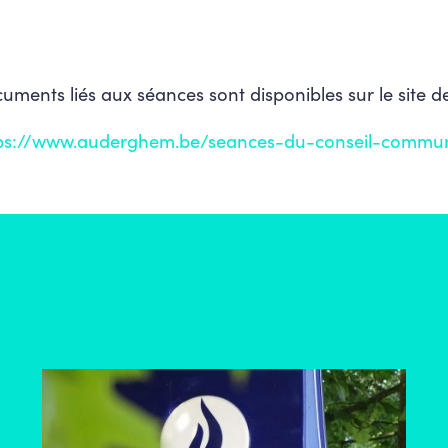
cuments liés aux séances sont disponibles sur le site 
ps://www.auderghem.be/seances-du-conseil-commu