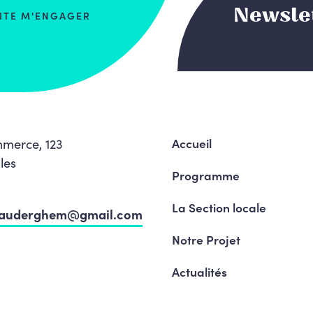
Newsle
AITE M'ENGAGER
merce, 123
Accueil
les
Programme
La Section locale
sauderghem@gmail.com
Notre Projet
Actualités
Agenda