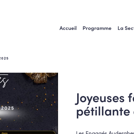
Accueil
Programme
La Sec
2025
Joyeuses f
pétillant
Les Engagés Auderghem