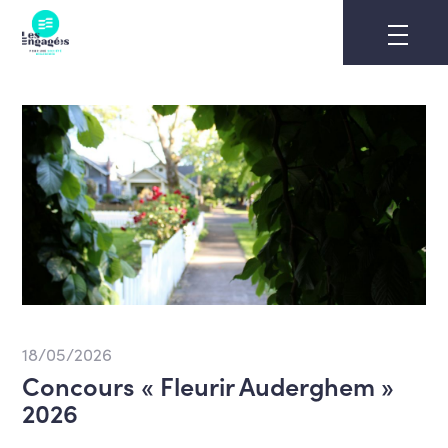
Skip
to
content
18/05/2026
Concours « Fleurir Auderghem »
2026