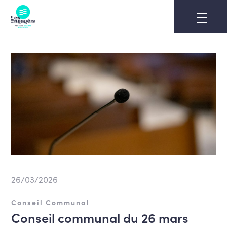
Skip
to
content
26/03/2026
Conseil Communal
Conseil communal du 26 mars