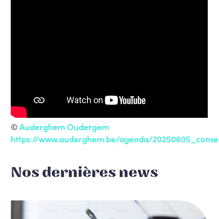
©
Auderghem Oudergem
https://www.auderghem.be/agenda/20250605_conse
Nos dernières news