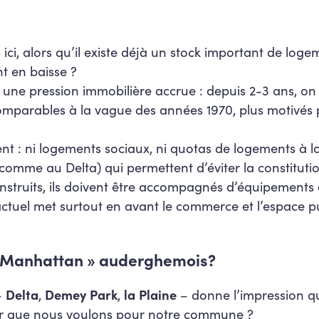
i, alors qu’il existe déjà un stock important de logem
t en baisse ?
s une pression immobilière accrue : depuis 2-3 ans, on
mparables à la vague des années 1970, plus motivés pa
ent : ni logements sociaux, ni quotas de logements à l
é comme au Delta) qui permettent d’éviter la constitut
struits, ils doivent être accompagnés d’équipements co
 actuel met surtout en avant le commerce et l’espace pu
 « Manhattan » auderghemois?
–
Delta
,
Demey
Park
,
la
Plaine
– donne l’impression q
enir que nous voulons pour notre commune ?